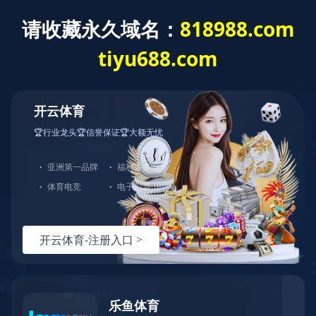
欢迎光临KY.COM官方网站！
冰雄首页
冷库工程
KY.COM
两器系列
开元（中国）