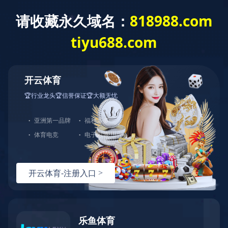
欢迎光临KY.COM官方网站！
冰雄首页
冷库工程
KY.COM
两器系列
开元（中国）