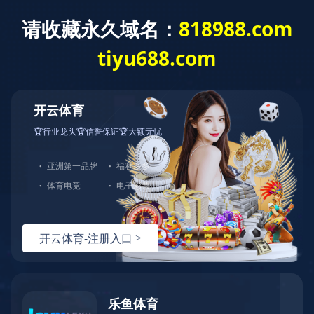
欢迎光临KY.COM官方网站！
冰雄首页
冷库工程
KY.COM
两器系列
开元（中国）