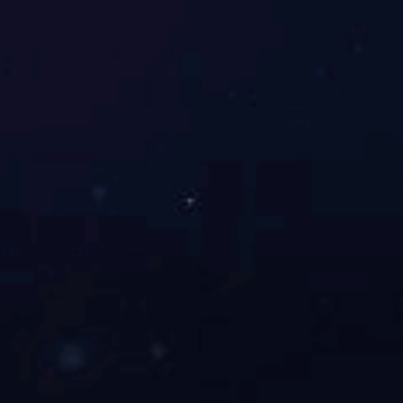
开元（中国）
版权所有：KY.COM
陕ICP备17003911号-2
网站地图
RSS
XML
地址：西安市未央宫李上壕村尚豪家园小区大门东侧B座2层10203房号 
技术支持：
动力无限
KY.COM 主要经营 西安冷库安装 等产品，欢迎前来咨询！
陕公网安备61011202000834
九游·官方网站
|
米兰体育网页版
|
MK体育（ ）官方网站
|
安博在线登录
官网
|
九游网页版·官方端入口
|
乐竞官网
|
开云官方站在线登入
|
九游网
页版·官方站入口
|
星空体育平台官方网站
|