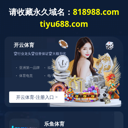
欢迎光临KY.COM官方网站！
冰雄首页
冷库工程
KY.COM
两器系列
开元（中国）