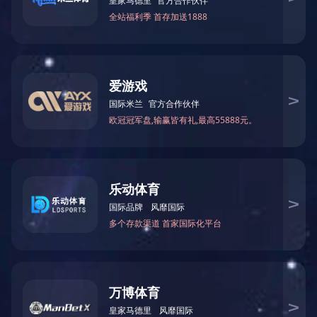
》， 商品质量，减少干耗损失。冷库要加强卫
速冻冷库
作。库内要求无污垢、无霉菌、无异味、无鼠
饮品冷库
无冰霜…
乳品冷库
预冷冷库
查看详情
推荐：
食品保鲜冷库
果品蔬菜冷库
库
宾馆双温冷库
咨询热线
4008015683
冷藏冷冻冷库
酒店冷库
宾馆冷库
酒店冷库
/ PR
超市冷库
KY.COM
江苏雪梅半封闭压缩机
谷轮全封半封压缩机
德国北京比泽尔