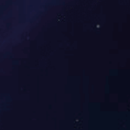
压缩机的节能负荷调节的同时，西安
醒您注意以下方面:1、在不同…
快速通道 EXPRESS LANE
项目直通车：
冷库工程
KY.COM
两器系列
置顶推荐：
宾馆双温冷库
食品速冻隧道
超市配送
德国北京比泽尔
谷轮全封半封压缩机
江苏雪梅半封
苹果冷藏库
苹果冷库
香蕉保鲜冷库
苹果冷库安
锦翔炝锅中央厨房配送冷库
冰雄首页
冷库工程
KY.COM
两器系列