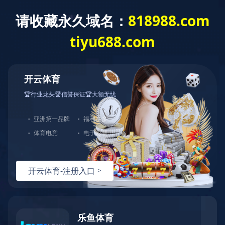
欢迎光临KY.COM官方网站！
冰雄首页
冷库工程
KY.COM
两器系列
开元（中国）