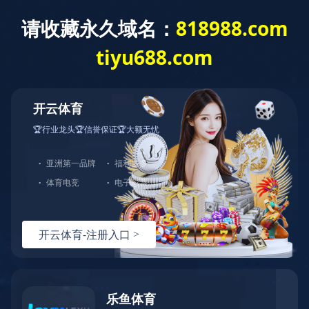
欢迎光临KY.COM官方网站！
冰雄首页
冷库工程
KY.COM
两器系列
开元（中国）