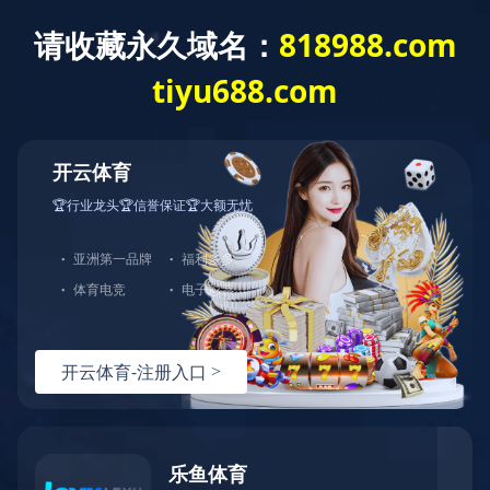
欢迎光临KY.COM官方网站！
冰雄首页
冷库工程
KY.COM
两器系列
开元（中国）